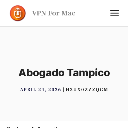
Skip
M
VPN For Mac
to
content
Abogado Tampico
APRIL 24, 2026
H2UX0ZZZQGM